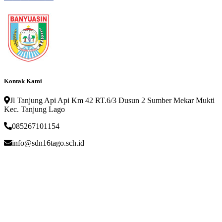
Kontak Kami
Jl Tanjung Api Api Km 42 RT.6/3 Dusun 2 Sumber Mekar Mukti
Kec. Tanjung Lago
085267101154
info@sdn16tago.sch.id