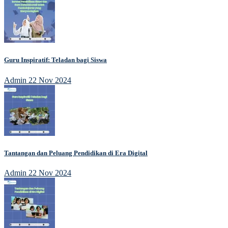
Guru Inspiratif: Teladan bagi Siswa
Admin
22 Nov 2024
Tantangan dan Peluang Pendidikan di Era Digital
Admin
22 Nov 2024