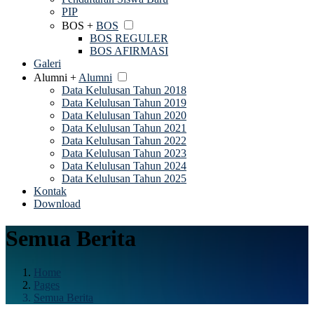
PIP
BOS +
BOS
BOS REGULER
BOS AFIRMASI
Galeri
Alumni +
Alumni
Data Kelulusan Tahun 2018
Data Kelulusan Tahun 2019
Data Kelulusan Tahun 2020
Data Kelulusan Tahun 2021
Data Kelulusan Tahun 2022
Data Kelulusan Tahun 2023
Data Kelulusan Tahun 2024
Data Kelulusan Tahun 2025
Kontak
Download
Semua Berita
Home
Pages
Semua Berita