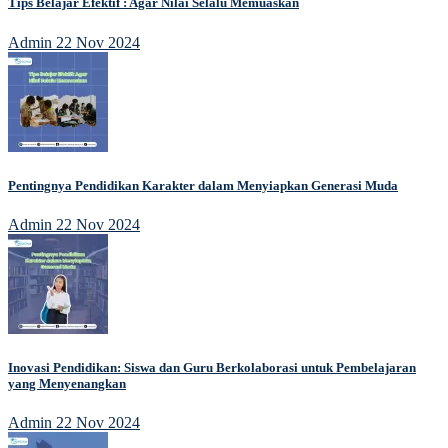
Tips Belajar Efektif : Agar Nilai Selalu Memuaskan
Admin
22 Nov 2024
Pentingnya Pendidikan Karakter dalam Menyiapkan Generasi Muda
Admin
22 Nov 2024
Inovasi Pendidikan: Siswa dan Guru Berkolaborasi untuk Pembelajaran
yang Menyenangkan
Admin
22 Nov 2024